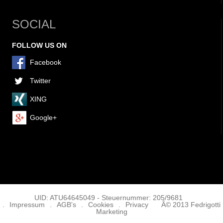
SOCIAL
FOLLOW US ON
Facebook
Twitter
XING
Google+
UID: ATU64645049 - Steuernummer: 205/9681
.
Impressum
.
AGB's
.
Cookies
.
Privacy
Â© 2013 Fedrigotti
Marketing